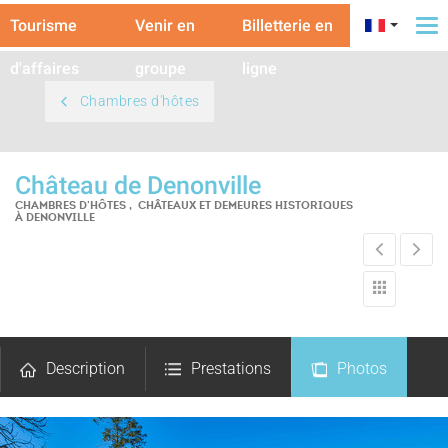
Tourisme
Venir en
Billetterie en
To
na
d'affaires
groupe
ligne
Chambres d'hôtes
Château de Denonville
CHAMBRES D'HÔTES , CHÂTEAUX ET DEMEURES HISTORIQUES
À DENONVILLE
Description
Prestations
Photos
Avis
Carte