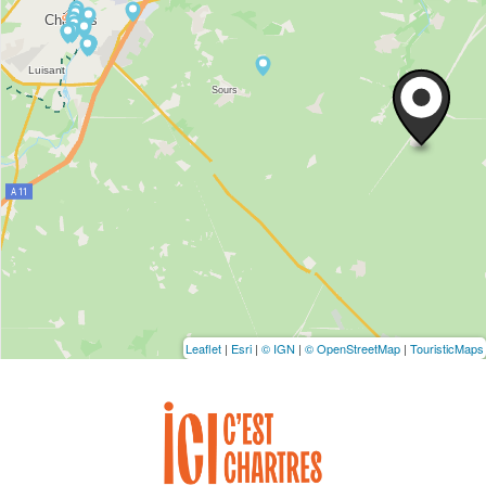
Leaflet
|
Esri
|
© IGN
|
© OpenStreetMap
|
TouristicMaps