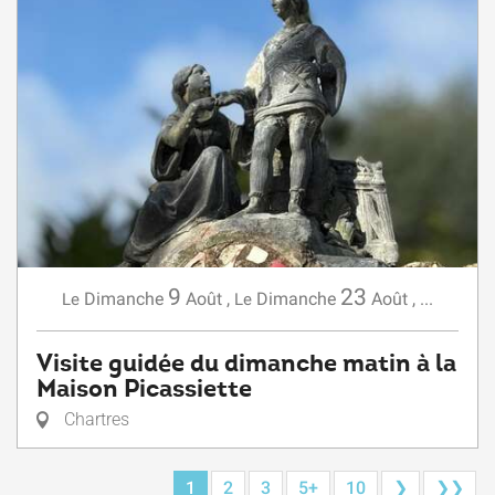
9
23
Dimanche
Août
,
Dimanche
Août
,
...
Le
Le
Visite guidée du dimanche matin à la
Maison Picassiette
Chartres
1
2
3
5+
10
❯
❯❯