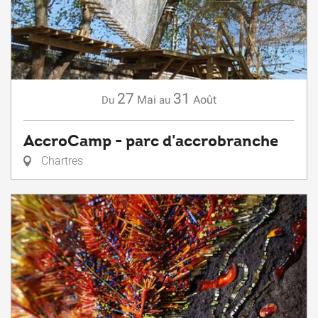
27
31
Mai
Août
Du
au
AccroCamp - parc d'accrobranche
Chartres