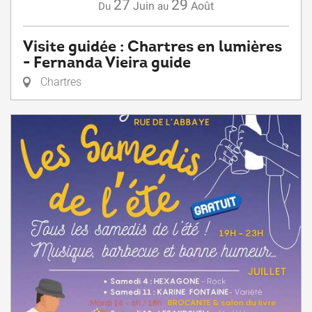
27
29
Juin
Août
Du
au
Visite guidée : Chartres en lumières
- Fernanda Vieira guide
Chartres