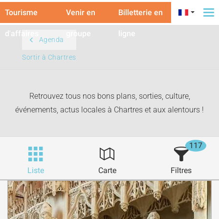
Tourisme
Venir en
Billetterie en
To
na
d'affaires
groupe
ligne
Agenda
Sortir à Chartres
Retrouvez tous nos bons plans, sorties, culture,
événements, actus locales à Chartres et aux alentours !
117
Liste
Carte
Filtres