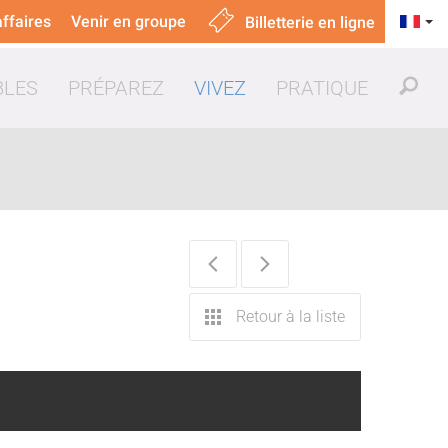
ffaires
Venir en groupe
Billetterie en ligne
BLES
PRÉPAREZ
VIVEZ
PRATIQUE
uer & manger
Retour à la liste