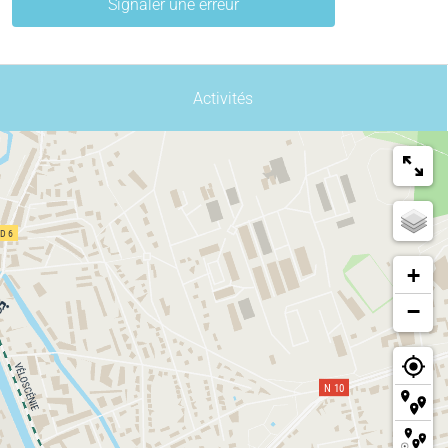
Signaler une erreur
Activités
+
−