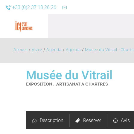
+33 (0)2 37 18 26 26
Accueil
/
Vivez
/
Agenda
/
Agenda
/
Musée du Vitrail - Chartr
Musée du Vitrail
EXPOSITION , ARTISANAT
À CHARTRES
Agend
Description
Réserver
Avis