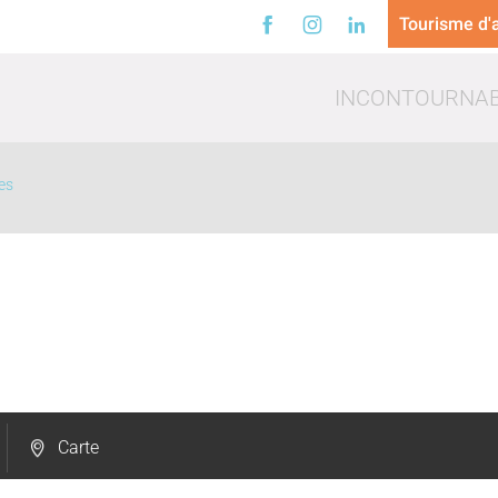
Tourisme d'a
INCONTOURNA
es
a
Loisirs
Trinq
Carte