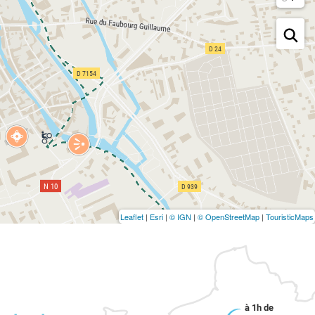
Leaflet
|
Esri
|
© IGN
|
© OpenStreetMap
|
TouristicMaps