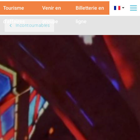
Tourisme
Venir en
Billetterie en
To
na
d'affaires
groupe
ligne
Incontournables