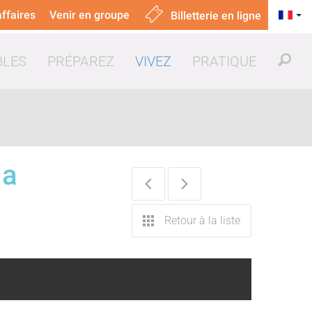
ffaires
Venir en groupe
Billetterie en ligne
BLES
PRÉPAREZ
VIVEZ
PRATIQUE
da
uer & manger
Retour à la liste