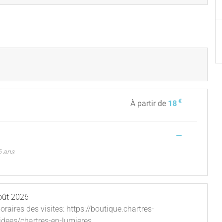
€
À partir de
18
—
 6 ans
oût 2026
oraires des visites: https://boutique.chartres-
idees/chartres-en-lumieres