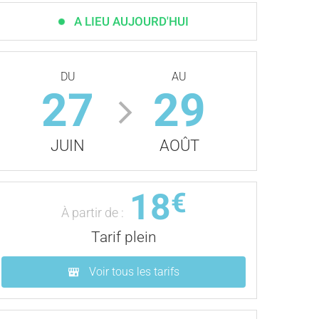
A LIEU AUJOURD'HUI
DU
AU
27
29
JUIN
AOÛT
18
€
À partir de :
Tarif plein
Voir tous les tarifs