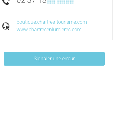
02 37 18
▒▒ ▒▒ ▒▒
boutique.chartres-tourisme.com
www.chartresenlumieres.com
Signaler une erreur