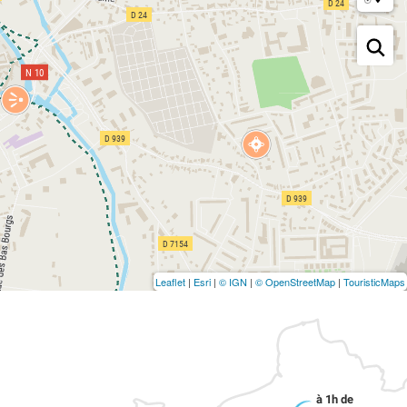
Leaflet
|
Esri
|
© IGN
|
© OpenStreetMap
|
TouristicMaps