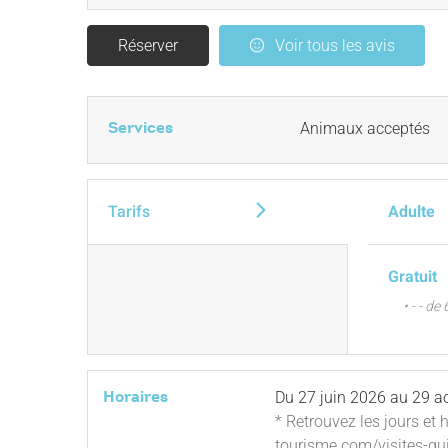
Réserver
Voir tous les avis
Services
Animaux acceptés
Tarifs
Adulte
Gratuit
• - - de
Horaires
Du
27 juin 2026
au
29 a
* Retrouvez les jours et h
tourisme.com/visites-gu