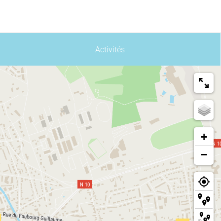
Activités
+
−