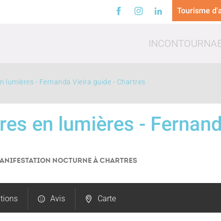
Tourisme d'a
INCONTOURNA
en lumières - Fernanda Vieira guide - Chartres
tres en lumières - Fernan
a
Loisirs
Trinq
MANIFESTATION NOCTURNE
À CHARTRES
tions
Avis
Carte