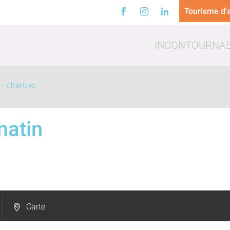
Tourisme d'a
INCONTOURNA
- Chartres
matin
a
Loisirs
Trinq
Carte