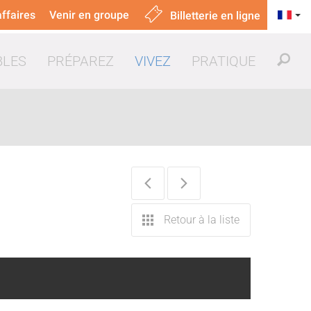
ffaires
Venir en groupe
Billetterie en ligne
BLES
PRÉPAREZ
VIVEZ
PRATIQUE
uer & manger
Retour à la liste