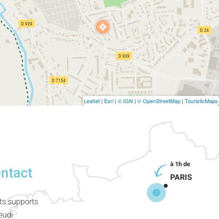
Leaflet
|
Esri
|
© IGN
|
© OpenStreetMap
|
TouristicMaps
ontact
PARIS
nts supports
eudi