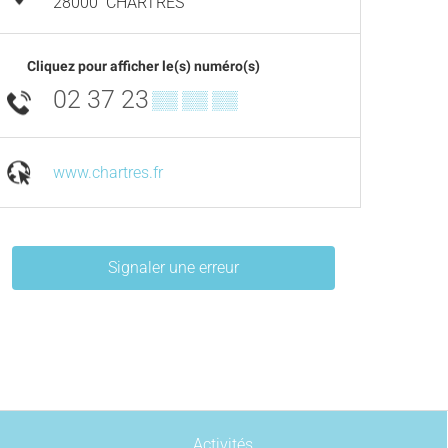
28000
CHARTRES
Cliquez pour afficher le(s) numéro(s)
02 37 23
▒▒ ▒▒ ▒▒
www.chartres.fr
Signaler une erreur
Activités