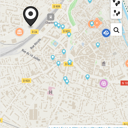
Leaflet
|
Esri
|
© IGN
|
© OpenStreetMap
|
TouristicMaps