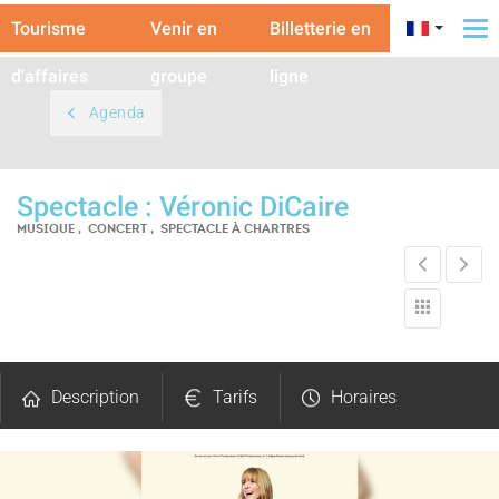
Tourisme
Venir en
Billetterie en
To
na
d'affaires
groupe
ligne
Agenda
Spectacle : Véronic DiCaire
MUSIQUE , CONCERT , SPECTACLE
À CHARTRES
Description
Tarifs
Horaires
Avis
Carte