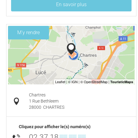
En savoir plus
M'y rendre
Chartres
1 Rue Bethleem
28000
CHARTRES
Cliquez pour afficher le(s) numéro(s)
02 37 18
▒▒ ▒▒ ▒▒