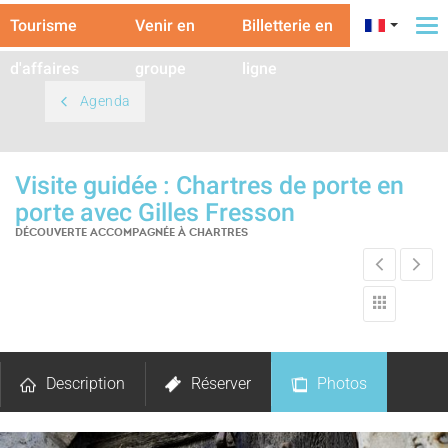
Tourisme
Venir en
Billetterie en
To
na
d'affaires
groupe
ligne
Agenda
Visite guidée : Chartres de porte en
porte avec Gilles Fresson
DÉCOUVERTE ACCOMPAGNÉE
À CHARTRES
Description
Réserver
Photos
Avis
Carte