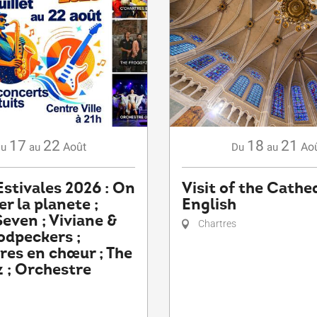
17
22
18
21
Août
Ao
u
au
Du
au
stivales 2026 : On
Visit of the Cathed
er la planete ;
English
Seven ; Viviane &
Chartres
odpeckers ;
res en chœur ; The
 ; Orchestre