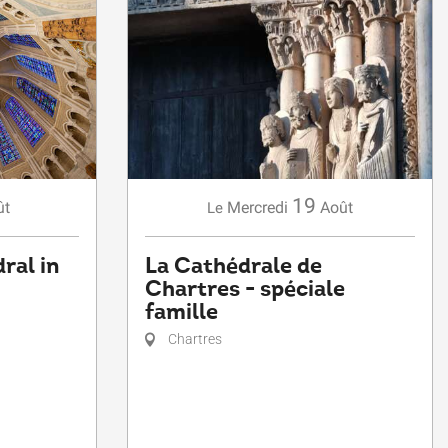
19
ût
Mercredi
Août
Le
ral in
La Cathédrale de
Chartres - spéciale
famille
Chartres