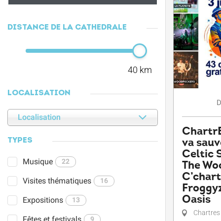
DISTANCE DE LA CATHÉDRALE
40 km
LOCALISATION
D
Localisation
ChartrE
va sauv
TYPES
Celtic 
Musique
22
The Wo
C’chart
Visites thématiques
16
Froggyz
Oasis
Expositions
13
Chartres
Fêtes et festivals
9