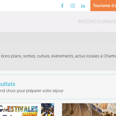
Tourisme d'a
INCONTOURNA
bons plans, sorties, culture, événements, actus locales à Chartre
a
Loisirs
Trinq
sultats
and choix pour préparer votre séjour