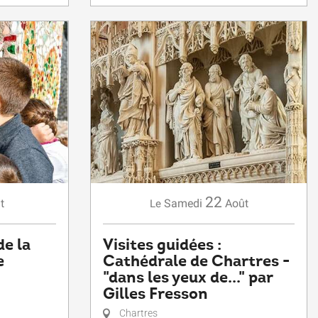
22
t
Samedi
Août
Le
de la
Visites guidées :
e
Cathédrale de Chartres -
"dans les yeux de..." par
Gilles Fresson
Chartres