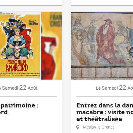
22
22
Samedi
Août
Samedi
Ao
e
Le
 patrimoine :
Entrez dans la da
rd
macabre : visite 
et théâtralisée
Meslay-le-Grenet