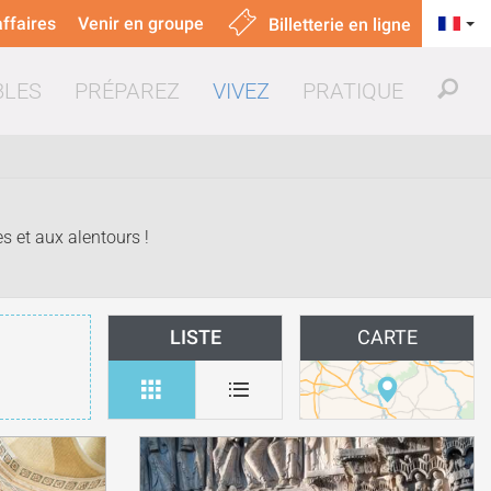
ffaires
Venir en groupe
Billetterie en ligne
BLES
PRÉPAREZ
VIVEZ
PRATIQUE
s et aux alentours !
uer & manger
LISTE
CARTE