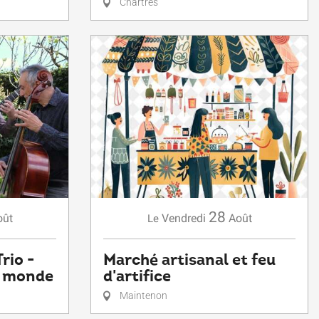
Chartres
28
oût
Vendredi
Août
Le
rio -
Marché artisanal et feu
u monde
d'artifice
Maintenon