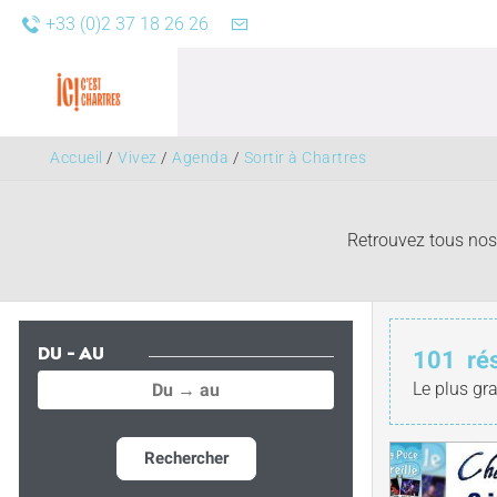
+33 (0)2 37 18 26 26
Accueil
/
Vivez
/
Agenda
/
Sortir à Chartres
Retrouvez tous nos 
Agend
101
ré
DU - AU
Le plus gr
Rechercher