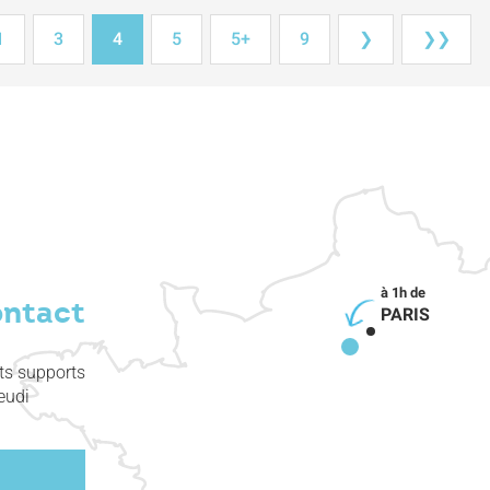
1
3
4
5
5+
9
❯
❯❯
ontact
PARIS
nts supports
eudi