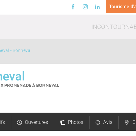
Tourisme d'a
INCONTOURNA
neval - Bonneval
neval
AUX PROMENADE
À BONNEVAL
a
Loisirs
Trinq
ifs
Ouvertures
Photos
Avis
C