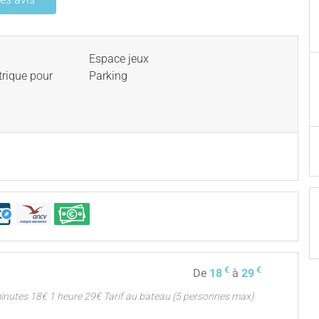
Espace jeux
trique pour
Parking
€
€
De
18
à
29
minutes 18€ 1 heure 29€ Tarif au bateau (5 personnes max)