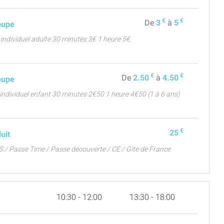
€
€
De
3
à
5
oupe
if individuel adulte 30 minutes 3€ 1 heure 5€
€
€
De
2.50
à
4.50
oupe
if individuel enfant 30 minutes 2€50 1 heure 4€50 (1 à 6 ans)
€
25
duit
S / Passe Time / Passe découverte / CE / Gite de France
10:30 - 12:00
13:30 - 18:00