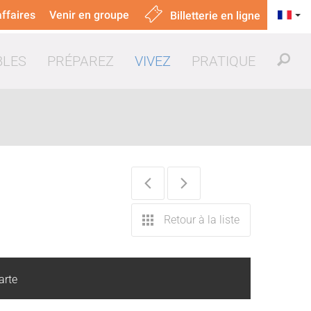
ffaires
Venir en groupe
Billetterie en ligne
BLES
PRÉPAREZ
VIVEZ
PRATIQUE
uer & manger
Retour à la liste
arte