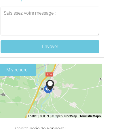
Envoyer
M'y rendre
Capitainerie de Bonneval