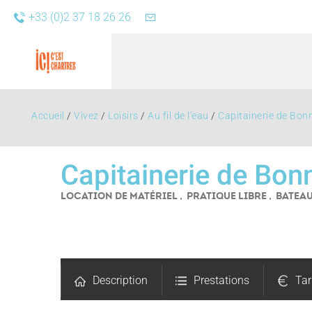
+33 (0)2 37 18 26 26
Accueil
/
Vivez
/
Loisirs
/
Au fil de l'eau
/
Capitainerie de Bon
Capitainerie de Bon
LOCATION DE MATÉRIEL , PRATIQUE LIBRE , BATE
Agend
Description
Prestations
Tar