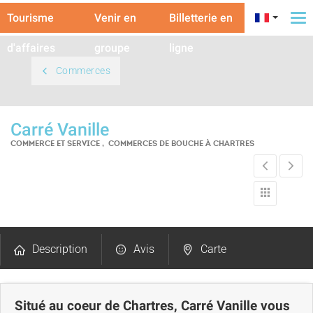
Tourisme
Venir en
Billetterie en
To
na
d'affaires
groupe
ligne
Commerces
Carré Vanille
COMMERCE ET SERVICE , COMMERCES DE BOUCHE
À CHARTRES
Description
Avis
Carte
Situé au coeur de Chartres, Carré Vanille vous