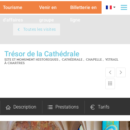
Tourisme
Venir en
Billetterie en
To
na
d'affaires
groupe
ligne
Toutes les visites
Trésor de la Cathédrale
SITE ET MONUMENT HISTORIQUES , CATHÉDRALE , CHAPELLE , VITRAIL
À CHARTRES
Description
Prestations
Tarifs
Ouvertures
Avis