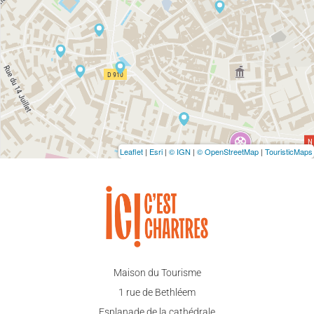
Leaflet
|
Esri
|
© IGN
|
© OpenStreetMap
|
TouristicMaps
Maison du Tourisme
1 rue de Bethléem
Esplanade de la cathédrale