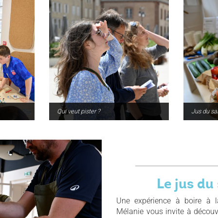
Qui veut pister ?
Jus du s
Le jus du
Une expérience à boire à 
Mélanie vous invite à découvr