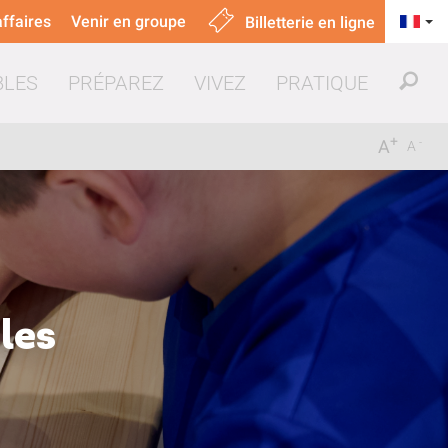
ffaires
Venir en groupe
Billetterie en ligne
BLES
PRÉPAREZ
VIVEZ
PRATIQUE
+
-
A
A
uer & manger
les