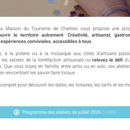
 la Maison du Tourisme de Chartres vous propose une prog
uvrir le territoire autrement
.
Créativité, artisanat, gastr
s
expériences conviviales, accessibles à tous
.
le, à la poterie ou à la mosaïque aux côtés d'artisans pas
z
les secrets de la torréfaction artisanale ou
relevez le défi
d'u
. Que vous soyez en famille, entre amis ou en solo, ces atelier
n rencontrant les savoir-faire locaux.
mplet pour découvrir les dates, les horaires, les tarifs et les m
Programme des ateliers de juillet 2026
(1.01Mo)