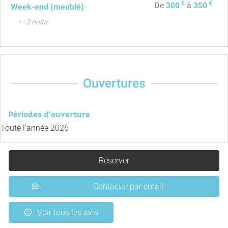
€
€
De
300
à
350
Week-end (meublé)
• - 2 nuits
Ouvertures
Périodes d'ouverture
Toute l'année 2026
Réserver
Contacter par email
Voir tous les avis