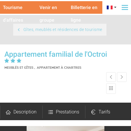
Tourisme
Venir en
Billetterie en
To
na
d'affaires
groupe
ligne
Gîtes, meublés et résidences de tourisme
Appartement familial de l'Octroi
MEUBLÉS ET GÎTES , APPARTEMENT
À CHARTRES
Description
Prestations
Tarifs
Ouvertures
Photos