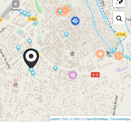
Leaflet
|
Esri
|
© IGN
|
© OpenStreetMap
|
TouristicMaps