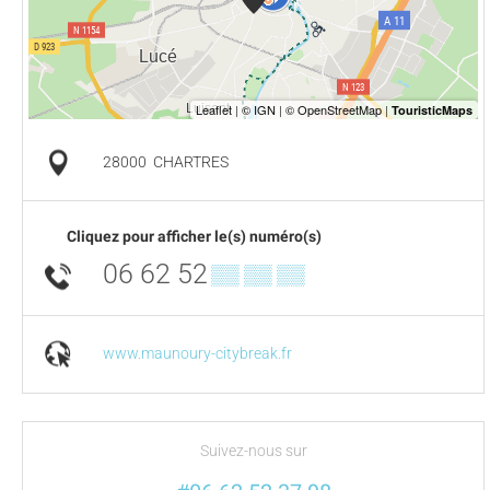
28000
CHARTRES
Cliquez pour afficher le(s) numéro(s)
06 62 52
▒▒ ▒▒ ▒▒
www.maunoury-citybreak.fr
Suivez-nous sur