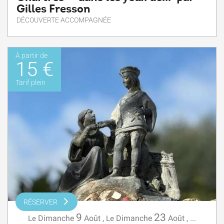
Gilles Fresson
DÉCOUVERTE ACCOMPAGNÉE
À partir de
15 €
Tarif plein
RÉSERVER
9
23
Dimanche
Août
,
Dimanche
Août
,
...
Le
Le