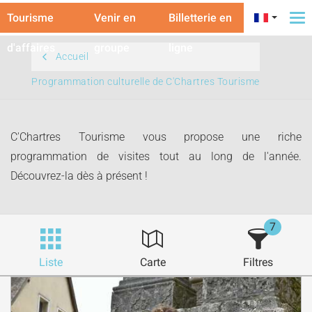
Tourisme
Venir en
Billetterie en
To
na
d'affaires
groupe
ligne
Accueil
Programmation culturelle de C'Chartres Tourisme
C'Chartres Tourisme vous propose une riche
programmation de visites tout au long de l'année.
Découvrez-la dès à présent !
7
Liste
Carte
Filtres