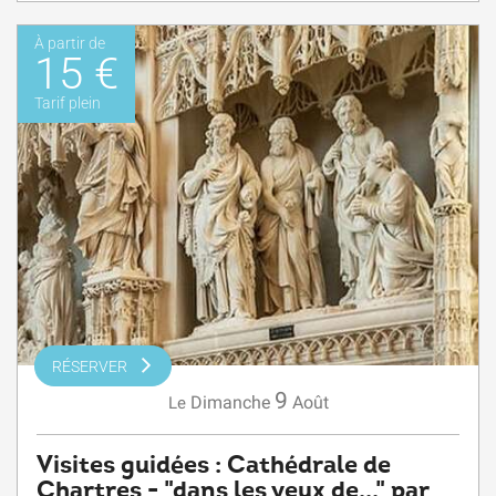
À partir de
15 €
Tarif plein
RÉSERVER
9
Dimanche
Août
Le
Visites guidées : Cathédrale de
Chartres - "dans les yeux de..." par