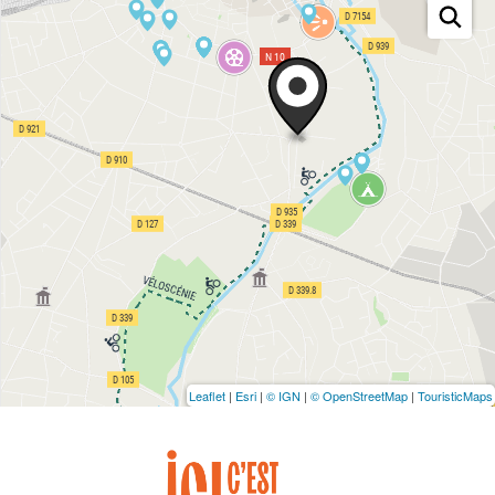
Leaflet
|
Esri
|
© IGN
|
© OpenStreetMap
|
TouristicMaps