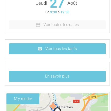
27
Jeudi
Août
De
9:30
à
12:30
Voir toutes les dates
Voir tous les tarifs
En savoir plus
M'y rendre