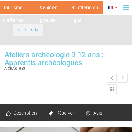
Tourisme
Venir en
Billetterie en
To
na
d'affaires
groupe
ligne
Agenda
Ateliers archéologie 9-12 ans :
Apprentis archéologues
À CHARTRES
Description
Réserver
Avis
Carte