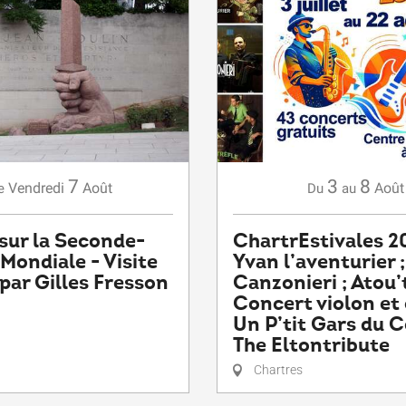
7
3
8
Vendredi
Août
Août
e
Du
au
sur la Seconde-
ChartrEstivales 20
Mondiale - Visite
Yvan l’aventurier ;
 par Gilles Fresson
Canzonieri ; Atou’t
Concert violon et 
Un P’tit Gars du C
The Eltontribute
Chartres