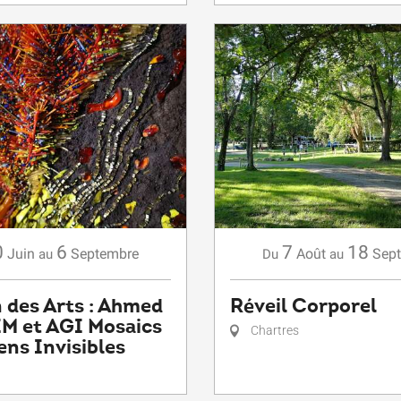
0
6
7
18
Juin
Septembre
Août
Sep
au
Du
au
 des Arts : Ahmed
Réveil Corporel
M et AGI Mosaics
Chartres
iens Invisibles