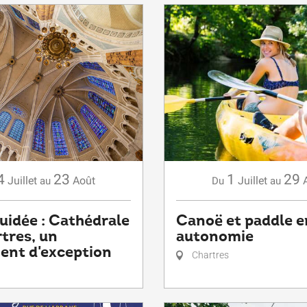
4
23
1
29
Juillet
Août
Juillet
au
Du
au
guidée : Cathédrale
Canoë et paddle e
tres, un
autonomie
nt d'exception
Chartres