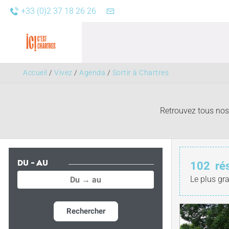
+33 (0)2 37 18 26 26
Accueil
/
Vivez
/
Agenda
/
Sortir à Chartres
Retrouvez tous nos 
Agend
102
ré
DU - AU
Le plus gr
Rechercher