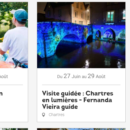
27
29
Août
Juin
Août
Du
au
n
Visite guidée : Chartres
en lumières - Fernanda
Vieira guide
Chartres