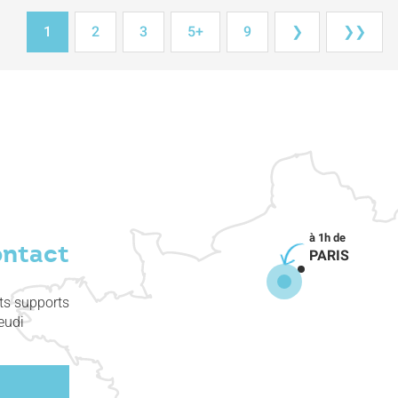
1
2
3
5+
9
❯
❯❯
ontact
PARIS
nts supports
eudi