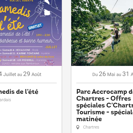
4
29
26
31
Juillet
Août
Mai
au
Du
au
edis de l'été
Parc Accrocamp d
Chartres - Offres
ardais
spéciales C'Chart
Tourisme - spécial
matinée
Chartres