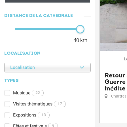
DISTANCE DE LA CATHÉDRALE
40 km
LOCALISATION
L
Localisation
Retour 
Guerre 
TYPES
inédite
Musique
22
Chartres
Visites thématiques
17
Expositions
13
Fêtes et festivals
9