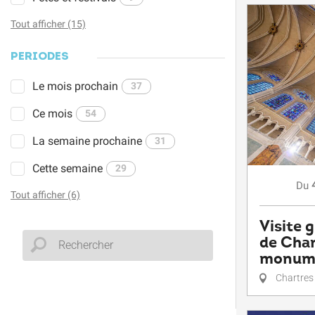
Tout afficher (15)
PÉRIODES
Le mois prochain
37
Ce mois
54
La semaine prochaine
31
Cette semaine
29
Du
Tout afficher (6)
Visite 
de Char
monume
Chartres