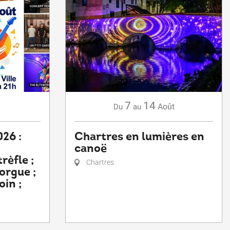
7
14
Août
Du
au
26 :
Chartres en lumières en
canoë
rèfle ;
Chartres
orgue ;
oin ;