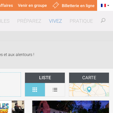
ffaires
Venir en groupe
Billetterie en ligne
BLES
PRÉPAREZ
VIVEZ
PRATIQUE
s et aux alentours !
uer & manger
LISTE
CARTE