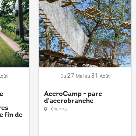
27
31
Août
Mai
Août
Du
au
e
AccroCamp - parc
d'accrobranche
res
Chartres
e fin de