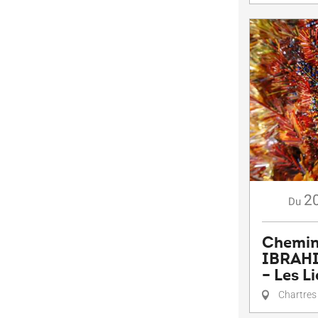
2
Du
Chemin
IBRAHI
– Les L
Chartres