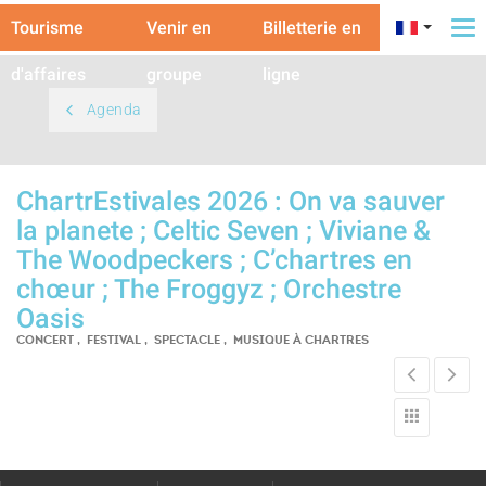
Tourisme
Venir en
Billetterie en
To
na
d'affaires
groupe
ligne
Agenda
ChartrEstivales 2026 : On va sauver
la planete ; Celtic Seven ; Viviane &
The Woodpeckers ; C’chartres en
chœur ; The Froggyz ; Orchestre
Oasis
CONCERT , FESTIVAL , SPECTACLE , MUSIQUE
À CHARTRES