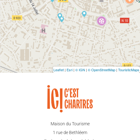
Leaflet
|
Esri
|
© IGN
|
© OpenStreetMap
|
TouristicMaps
Maison du Tourisme
1 rue de Bethléem