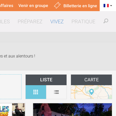
ffaires
Venir en groupe
Billetterie en ligne
BLES
PRÉPAREZ
VIVEZ
PRATIQUE
s et aux alentours !
uer & manger
LISTE
CARTE