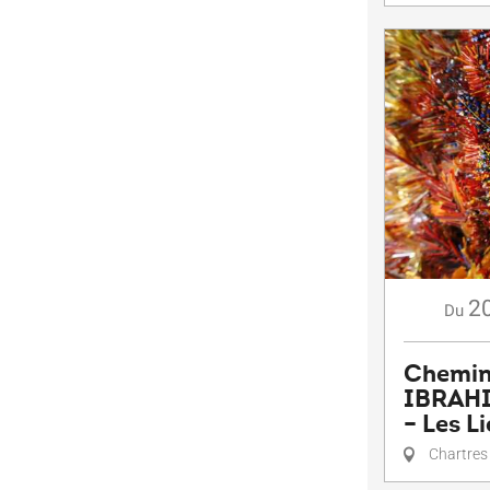
2
Du
Chemin
IBRAHI
– Les L
Chartres