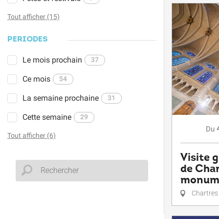
Tout afficher (15)
PÉRIODES
Le mois prochain
37
Ce mois
54
La semaine prochaine
31
Cette semaine
29
Du
Tout afficher (6)
Visite 
de Char
monume
Chartres