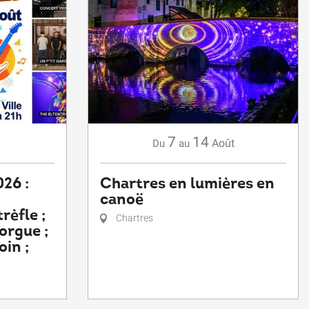
7
14
Août
Du
au
26 :
Chartres en lumières en
canoë
rèfle ;
Chartres
orgue ;
oin ;