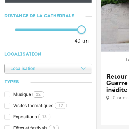
DISTANCE DE LA CATHÉDRALE
40 km
LOCALISATION
L
Localisation
Retour 
Guerre 
TYPES
inédite
Musique
22
Chartres
Visites thématiques
17
Expositions
13
Fêtes et festivals
9