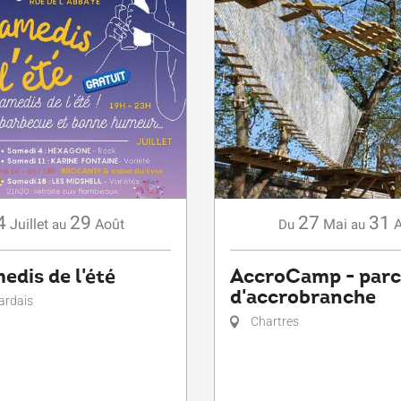
4
29
27
31
Juillet
Août
Mai
au
Du
au
edis de l'été
AccroCamp - parc
d'accrobranche
ardais
Chartres