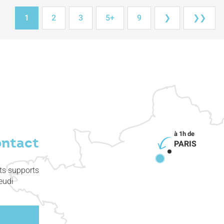
1
2
3
5+
9
❯
❯❯
ontact
PARIS
nts supports
eudi