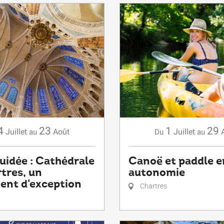
4
23
1
29
Juillet
Août
Juillet
au
Du
au
guidée : Cathédrale
Canoë et paddle e
tres, un
autonomie
nt d'exception
Chartres