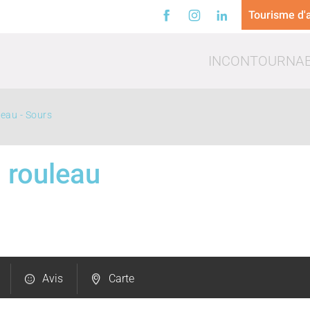
Tourisme d'a
INCONTOURNA
leau - Sours
u rouleau
a
Loisirs
Trinq
Avis
Carte