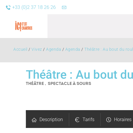
+33 (0)2 37 18 26 26
Accueil
/
Vivez
/
Agenda
/
Agenda
/
Théâtre : Au bout du rou
Théâtre : Au bout d
THÉÂTRE , SPECTACLE
À SOURS
Agend
Description
Tarifs
Horaires