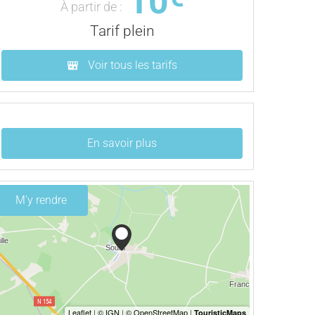
10
À partir de :
Tarif plein
Voir tous les tarifs
En savoir plus
M'y rendre