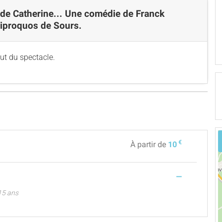
t de Catherine... Une comédie de Franck
uiproquos de Sours.
ut du spectacle.
€
À partir de
10
—
 15 ans