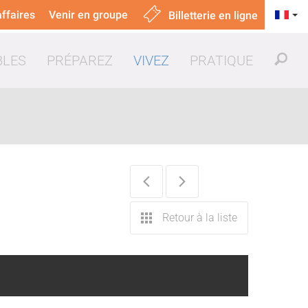
ffaires
Venir en groupe
Billetterie en ligne
BLES
PRÉPAREZ
VIVEZ
PRATIQUE
uer & manger
Retour à la liste