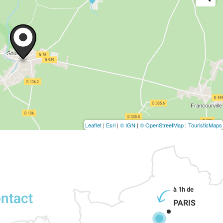
Leaflet
|
Esri
|
© IGN
|
© OpenStreetMap
|
TouristicMaps
ontact
PARIS