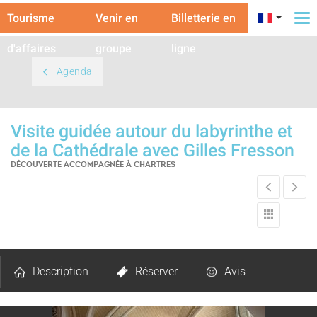
Tourisme
Venir en
Billetterie en
To
na
d'affaires
groupe
ligne
Agenda
Visite guidée autour du labyrinthe et
de la Cathédrale avec Gilles Fresson
DÉCOUVERTE ACCOMPAGNÉE
À CHARTRES
Description
Réserver
Avis
Carte