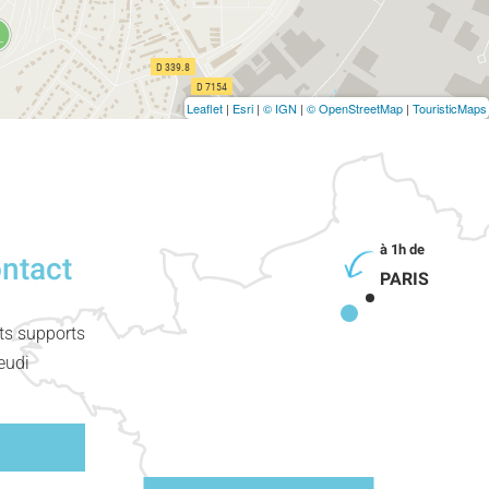
Leaflet
|
Esri
|
© IGN
|
© OpenStreetMap
|
TouristicMaps
ontact
PARIS
nts supports
eudi