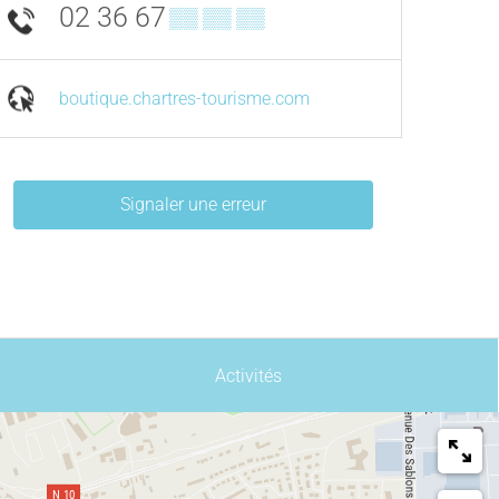
02 36 67
▒▒ ▒▒ ▒▒
boutique.chartres-tourisme.com
Signaler une erreur
Activités