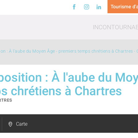
Tourisme d'a
INCONTOURNA
tion : À l'aube du Moyen Âge - premiers temps chrétiens à Chartres -
xposition : À l'aube du Mo
s chrétiens à Chartres
a
Loisirs
Trinq
RTRES
Carte