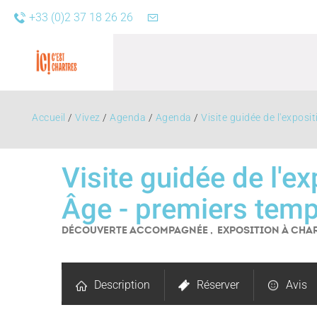
+33 (0)2 37 18 26 26
Accueil
/
Vivez
/
Agenda
/
Agenda
/
Visite guidée de l'exposi
Visite guidée de l'e
Âge - premiers temp
Agend
DÉCOUVERTE ACCOMPAGNÉE , EXPOSITION
À CHA
Description
Réserver
Avis