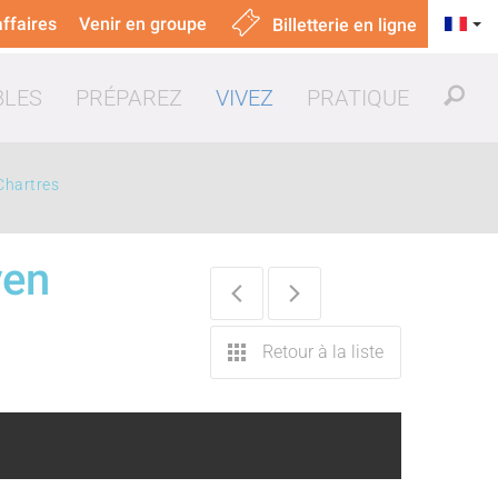
ffaires
Venir en groupe
Billetterie en ligne
BLES
PRÉPAREZ
VIVEZ
PRATIQUE
 Chartres
yen
uer & manger
Retour à la liste