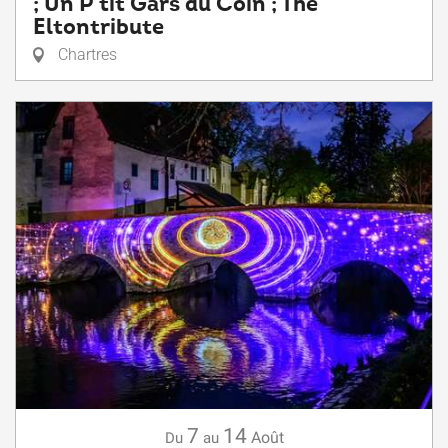
; Un P’tit Gars du Coin ; The
Eltontribute
Chartres
7
14
Août
Du
au