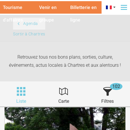
Tourisme
Venir en
Billetterie en
To
na
d'affaires
groupe
ligne
Agenda
Sortir à Chartres
Retrouvez tous nos bons plans, sorties, culture,
événements, actus locales à Chartres et aux alentours !
102
Liste
Carte
Filtres