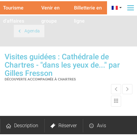
Tourisme
Venir en
Billetterie en
To
na
d'affaires
groupe
ligne
Agenda
Visites guidées : Cathédrale de
Chartres - "dans les yeux de..." par
Gilles Fresson
DÉCOUVERTE ACCOMPAGNÉE
À CHARTRES
Description
Réserver
Avis