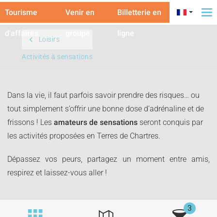
Tourisme
Venir en
Billetterie en
To
na
d'affaires
groupe
ligne
Loisirs
Activités à sensations
Dans la vie, il faut parfois savoir prendre des risques… ou
tout simplement s’offrir une bonne dose d’adrénaline et de
frissons ! Les
amateurs de sensations
seront conquis par
les activités proposées en Terres de Chartres.
Dépassez vos peurs, partagez un moment entre amis,
respirez et laissez-vous aller !
3