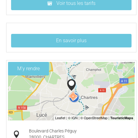
Voir tous les tarifs
En savoir plus
M'y rendre
Boulevard Charles Péguy
28000
CHARTRES