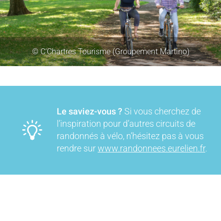
ement Martino)
© C'Chartres Tourisme (Gr
Le saviez-vous ?
Si vous cherchez de
l’inspiration pour d’autres circuits de
randonnés à vélo, n’hésitez pas à vous
rendre sur
www.randonnees.eurelien.fr
.