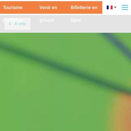
Tourisme
Venir en
Billetterie en
To
na
d'affaires
groupe
ligne
À vélo