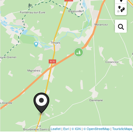
Leaflet
|
Esri
|
© IGN
|
© OpenStreetMap
|
TouristicMaps