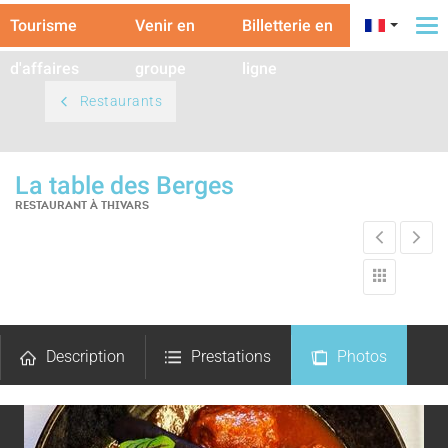
Tourisme
Venir en
Billetterie en
To
na
d'affaires
groupe
ligne
Restaurants
La table des Berges
RESTAURANT
À THIVARS
Description
Prestations
Photos
Avis
Carte