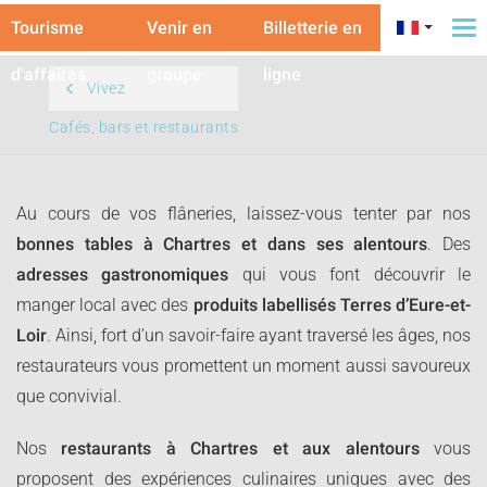
Tourisme
Venir en
Billetterie en
To
na
d'affaires
groupe
ligne
Vivez
Cafés, bars et restaurants
Au cours de vos flâneries, laissez-vous tenter par nos
bonnes tables à Chartres et dans ses alentours
. Des
adresses gastronomiques
qui vous font découvrir le
manger local avec des
produits labellisés Terres d’Eure-et-
Loir
. Ainsi, fort d’un savoir-faire ayant traversé les âges, nos
restaurateurs vous promettent un moment aussi savoureux
que convivial.
Nos
restaurants à Chartres et aux alentours
vous
proposent des expériences culinaires uniques avec des