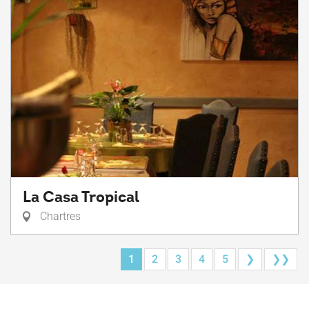
La Casa Tropical
Chartres
1
2
3
4
5
❯
❯❯