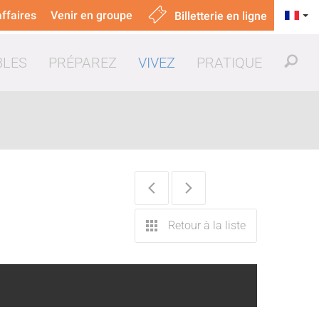
ffaires
Venir en groupe
Billetterie en ligne
BLES
PRÉPAREZ
VIVEZ
PRATIQUE
uer & manger
Retour à la liste