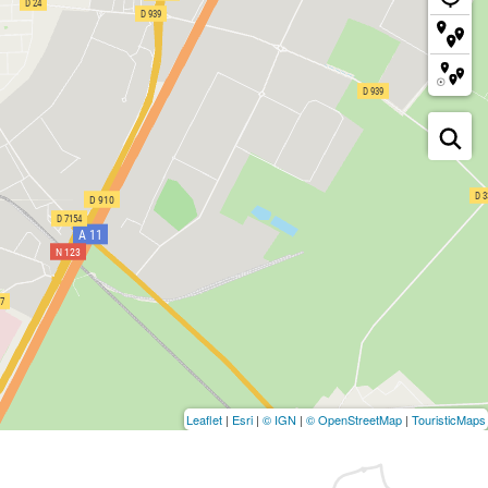
Leaflet
|
Esri
|
© IGN
|
© OpenStreetMap
|
TouristicMaps