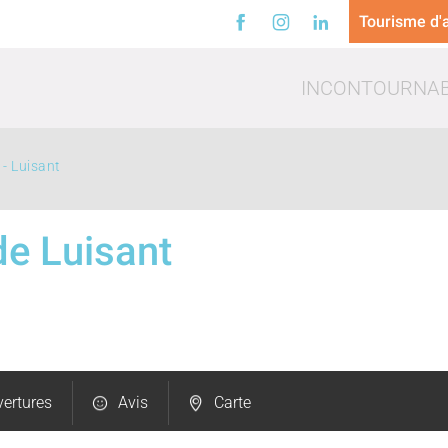
Tourisme d'a
INCONTOURNA
 - Luisant
de Luisant
a
Loisirs
Trinq
ertures
Avis
Carte