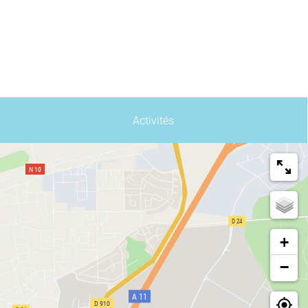
Activités
+
−