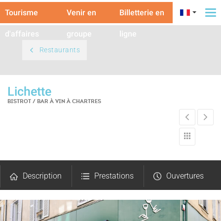
Tourisme
Venir en
Billetterie en
To
na
d'affaires
groupe
ligne
Restaurants
Lichette
BISTROT / BAR À VIN
À CHARTRES
Description
Prestations
Ouvertures
Photos
Avis