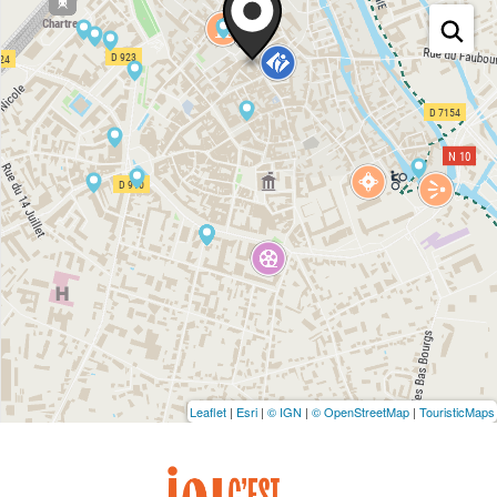
Leaflet
|
Esri
|
© IGN
|
© OpenStreetMap
|
TouristicMaps