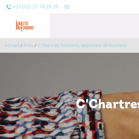
+33 (0)2 37 18 26 26
Accueil
/
Pros
/
C'Chartres Tourisme, apporteur de business
Agend
C'Chartres