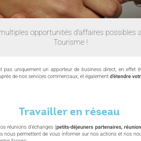
multiples opportunités d’affaires possibles 
Tourisme !
st pas uniquement un apporteur de business direct, en effet êt
auprès de nos services commerciaux, et également
d’étendre vot
Travailler en réseau
nos réunions d’échanges (
petits-d
é
jeuners partenaires,
réunio
es nous permettent de vous informer sur nos actions et nos nou
rentes façons.