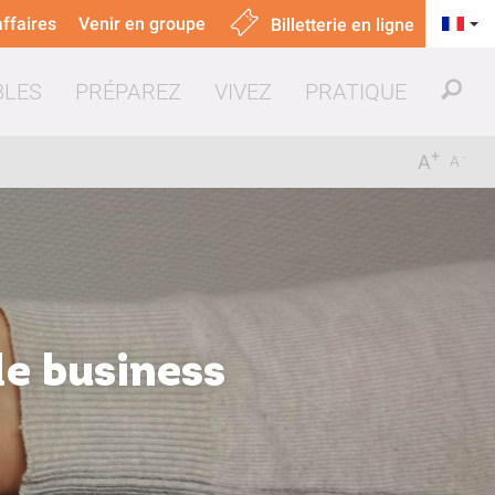
ffaires
Venir en groupe
Billetterie en ligne
BLES
PRÉPAREZ
VIVEZ
PRATIQUE
+
-
A
A
uer & manger
de business