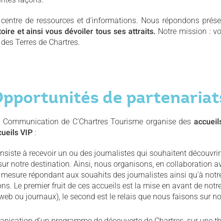
entre de ressources et d'informations. Nous répondons prés
toire et ainsi vous dévoiler tous ses attraits.
Notre mission : vo
e des Terres de Chartres.
pportunités de partenaria
ce Communication de C'Chartres Tourisme organise des
accueil
ueils VIP
:
nsiste à recevoir un ou des journalistes qui souhaitent découvrir
sur notre destination. Ainsi, nous organisons, en collaboration a
esure répondant aux souahits des journalistes ainsi qu'à notre
ons. Le premier fruit de ces accueils est la mise en avant de notre
 web ou journaux), le second est le relais que nous faisons sur 
rganisation d’un programme de découverte de Chartres, sur une t