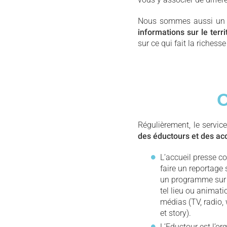
Nous sommes aussi un c
informations sur le terri
sur ce qui fait la richess
O
Régulièrement, le servi
des éductours et des acc
L’accueil presse co
faire un reportage 
un programme sur m
tel lieu ou animati
médias (TV, radio,
et story).
L’Eductour est l’o