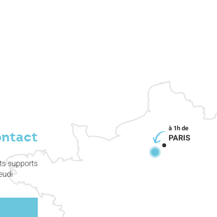
ontact
PARIS
nts supports
eudi