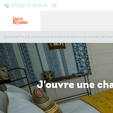
+33 (0)2 37 18 26 26
Accueil
/
Pros
/
J'ouvre une chambre d'hôte ou un meublé de tou
Agend
J'ouvre une ch