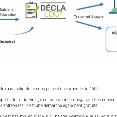
tuite mais obligatoire sous peine d'une amende de 450€.
porter le n° de Siret ; c'est une donnée obligatoire très souvent
s entreprises ; c'est une démarche également gratuite.
 n'est pas mis en place sur Chartres Métropole, aussi vous n'a