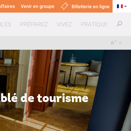
ffaires
Venir en groupe
Billetterie en ligne
BLES
PRÉPAREZ
VIVEZ
PRATIQUE
+
-
A
A
uer & manger
blé de tourisme