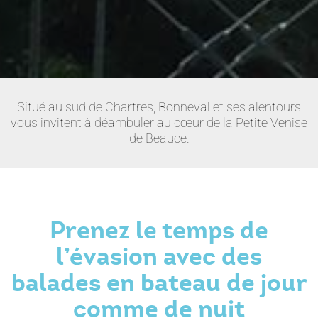
Situé au sud de Chartres, Bonneval et ses alentours
vous invitent à déambuler au cœur de la Petite Venise
de Beauce.
Prenez le temps de
l’évasion avec des
balades en bateau de jour
comme de nuit