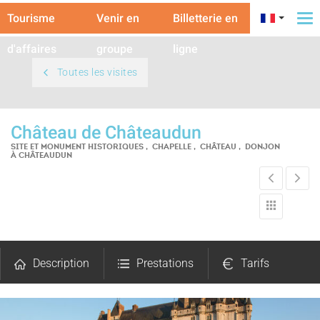
Tourisme
Venir en
Billetterie en
To
na
d'affaires
groupe
ligne
Toutes les visites
Château de Châteaudun
SITE ET MONUMENT HISTORIQUES , CHAPELLE , CHÂTEAU , DONJON
À CHÂTEAUDUN
Description
Prestations
Tarifs
Ouvertures
Photos