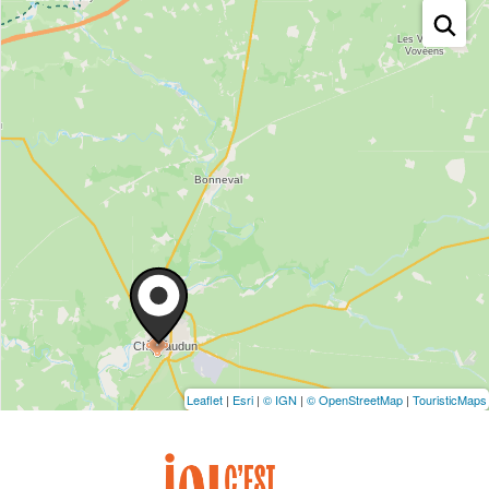
Leaflet
|
Esri
|
© IGN
|
© OpenStreetMap
|
TouristicMaps