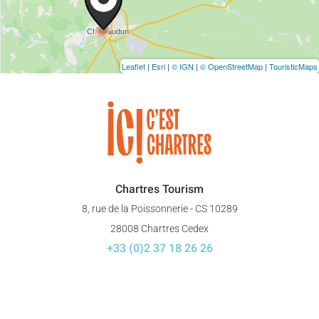
Leaflet
|
Esri
|
© IGN
|
© OpenStreetMap
|
TouristicMaps
Chartres Tourism
8, rue de la Poissonnerie - CS 10289
28008 Chartres Cedex
+33 (0)2 37 18 26 26