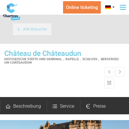
Online ticketing
To
na
Alle Besuche
Château de Châteaudun
HISTORISCHE STÄTTE UND DENKMAL , KAPELLE , SCHLOSS , BERGFRIED
UM CHÂTEAUDUN
Beschreibung
Service
Preise
Öffnungen
Fotos