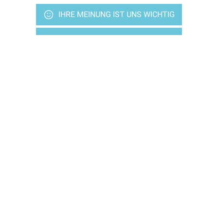
IHRE MEINUNG IST UNS WICHTIG
KONTAKTIEREN SIE UNS
Bleiben wir in Verbindung
Wünschen Sie weitere Infos, bitte anmelden
Über die verschiedenen Veranstaltungen
E-News, vierteljährlich
S'ABONNER