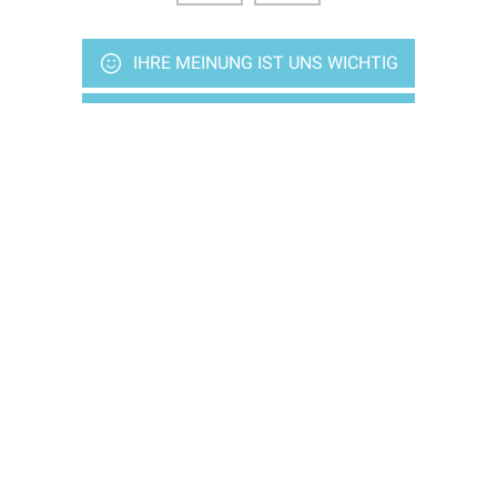
IHRE MEINUNG IST UNS WICHTIG
KONTAKTIEREN SIE UNS
Bleiben wir in Verbindung
Wünschen Sie weitere Infos, bitte anmelden
Über die verschiedenen Veranstaltungen
E-News, vierteljährlich
S'ABONNER