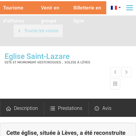
Tourisme
Venir en
Billetterie en
To
na
d'affaires
groupe
ligne
Toutes les visites
Eglise Saint-Lazare
SITE ET MONUMENT HISTORIQUES , EGLISE
À LÈVES
Description
Prestations
Avis
Carte
Cette église, située à Lèves, a été reconstruite