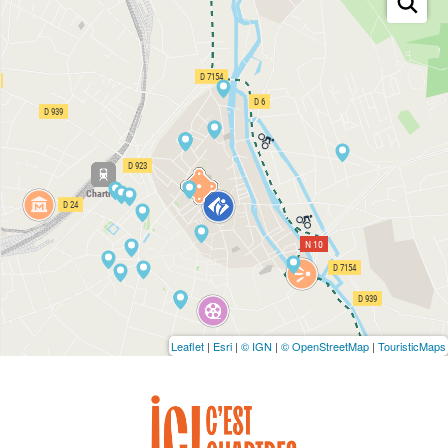
Leaflet
|
Esri
|
© IGN
|
© OpenStreetMap
|
TouristicMaps