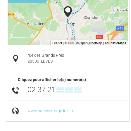
rue des Grands Prés
28300
LÈVES
Cliquez pour afficher le(s) numéro(s)
02 37 21
▒▒ ▒▒ ▒▒
www.paroisse.stgilduin.fr