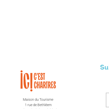
Su
Maison du Tourisme
1 rue de Bethléem