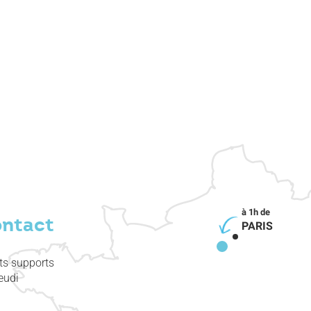
ontact
PARIS
nts supports
eudi