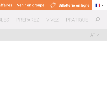
ffaires
Venir en groupe
Billetterie en ligne
BLES
PRÉPAREZ
VIVEZ
PRATIQUE
+
-
A
A
uer & manger