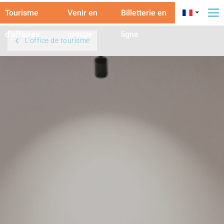
Tourisme
Venir en
Billetterie en
To
na
d'affaires
groupe
ligne
L'office de tourisme