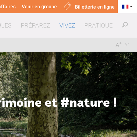
ffaires
Venir en groupe
Billetterie en ligne
BLES
PRÉPAREZ
VIVEZ
PRATIQUE
+
-
A
A
uer & manger
rimoine et #nature !