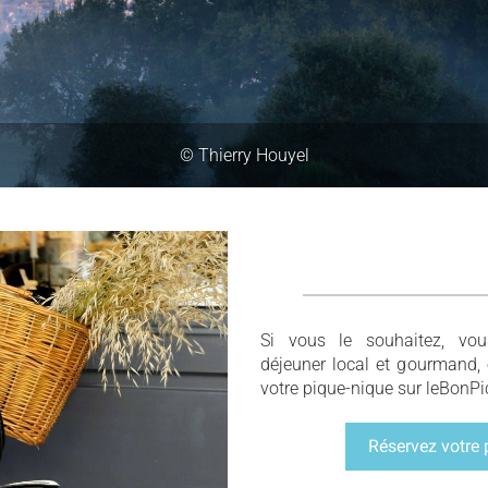
© Un monde à vélo
Si vous le souhaitez, vou
déjeuner local et gourmand, 
votre pique-nique sur leBonP
Réservez votre 