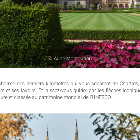
© Aude Montaudon
 charme des derniers kilomètres qui vous séparent de Chartres, 
e et ses lavoirs. Et laissez-vous guider par les flêches iconiq
aute et classée au patrimoine mondial de l’UNESCO.