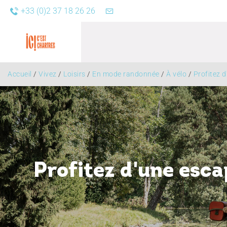
+33 (0)2 37 18 26 26
Accueil
/
Vivez
/
Loisirs
/
En mode randonnée
/
À vélo
/
Profitez d
Agend
Profitez d'une esca