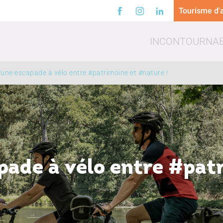
Tourisme d'a
INCONTOURNA
'une escapade à vélo entre #patrimoine et #nature !
a
Loisirs
Trinq
pade à vélo entre #pat