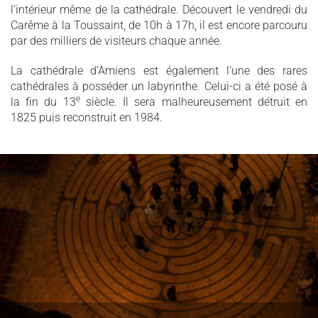
l’intérieur même de la cathédrale. Découvert le vendredi du
Carême à la Toussaint, de 10h à 17h, il est encore parcouru
par des milliers de visiteurs chaque année.
La cathédrale d’Amiens est également l'une des rares
cathédrales à posséder un labyrinthe. Celui-ci a été posé à
e
la fin du 13
siècle. Il sera malheureusement détruit en
1825 puis reconstruit en 1984.