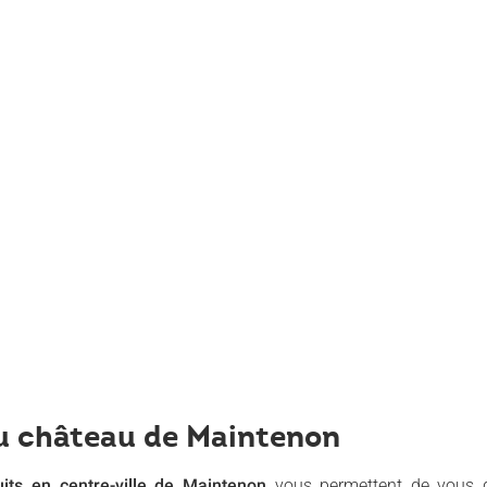
u château de Maintenon
uits en centre-ville de Maintenon
vous permettent de vous ga