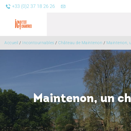
+33 (0)2 37 18 26 26
Accueil
/
Incontournables
/
Château de Maintenon
/
Maintenon, u
Agend
Maintenon, un ch