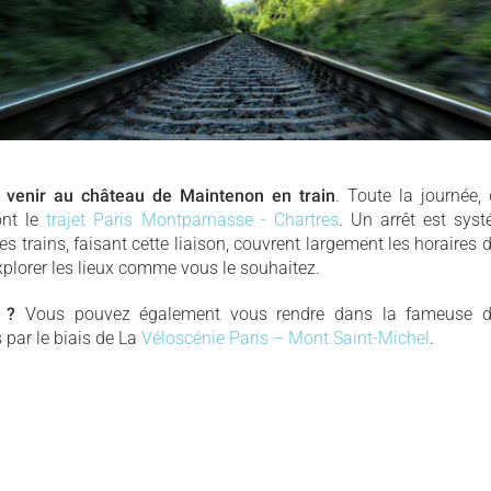
t
venir au château de Maintenon en train
. Toute la journée
ont le
trajet Paris Montparnasse - Chartres
. Un arrêt est sys
les trains, faisant cette liaison, couvrent largement les horaires 
xplorer les lieux comme vous le souhaitez.
 ?
Vous pouvez également vous rendre dans la fameuse
par le biais de La
Véloscénie Paris – Mont Saint-Michel
.