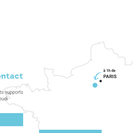
ontact
PARIS
nts supports
eudi