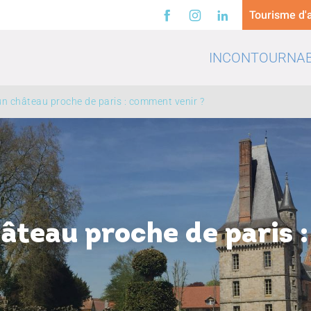
Tourisme d'a
INCONTOURNA
n château proche de paris : comment venir ?
a
Loisirs
Trinq
âteau proche de paris 