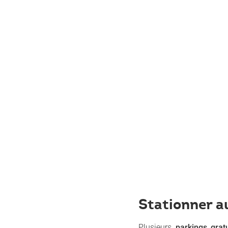
Stationner a
Plusieurs
parkings grat