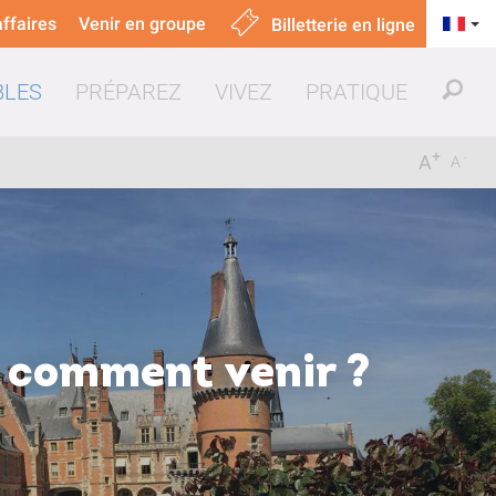
ffaires
Venir en groupe
Billetterie en ligne
BLES
PRÉPAREZ
VIVEZ
PRATIQUE
+
-
A
A
uer & manger
: comment venir ?