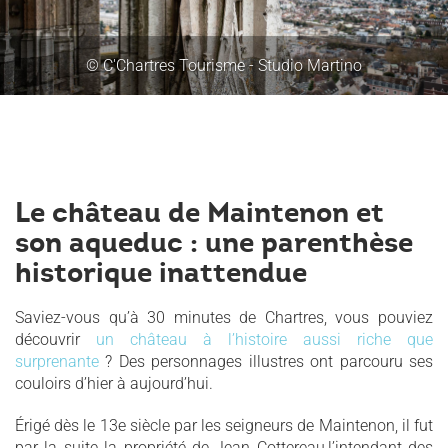
© C'Chartres Tourisme - Studio Martino
Le château de Maintenon et
son aqueduc : une parenthèse
historique inattendue
Saviez-vous qu’à 30 minutes de Chartres, vous pouviez
découvrir
un château à l’histoire aussi riche que
surprenante
? Des personnages illustres ont parcouru ses
couloirs d’hier à aujourd’hui.
Érigé dès le 13e siècle par les seigneurs de Maintenon, il fut
par la suite la propriété de Jean Cottereau,l’intendant des