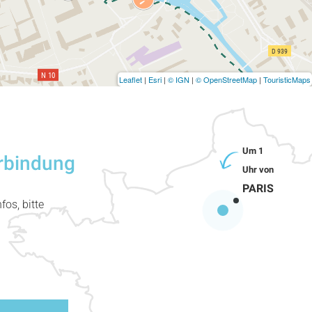
Leaflet
|
Esri
|
© IGN
|
© OpenStreetMap
|
TouristicMaps
erbindung
PARIS
fos, bitte