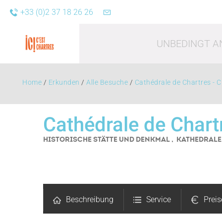
+33 (0)2 37 18 26 26
UNBEDINGT A
Home
/
Erkunden
/
Alle Besuche
/
Cathédrale de Chartres - C
Cathédrale de Chart
HISTORISCHE STÄTTE UND DENKMAL , KATHEDRAL
Freizei
Beschreibung
Service
Preis