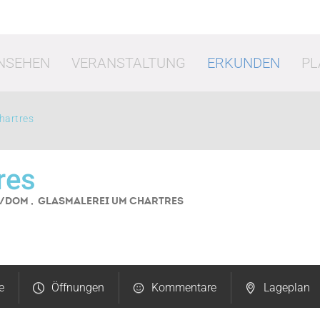
NSEHEN
VERANSTALTUNG
ERKUNDEN
PL
hartres
res
E/DOM , GLASMALEREI
UM CHARTRES
t
Shopping
Es
e
Öffnungen
Kommentare
Lageplan