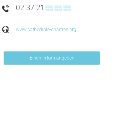
02 37 21
▒▒ ▒▒ ▒▒
www.cathedrale-chartres.org
Einen Irrtum angeben