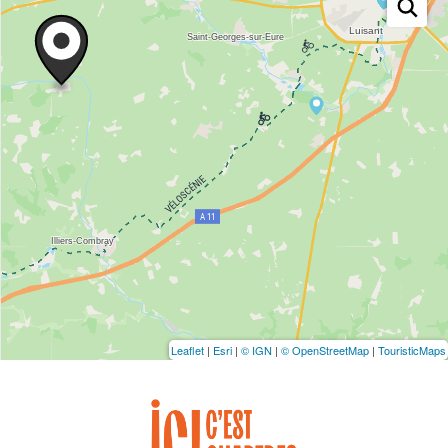
Leaflet
|
Esri
|
© IGN
|
© OpenStreetMap
|
TouristicMaps