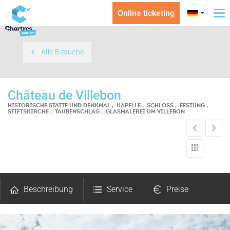
Online ticketing
To
na
Alle Besuche
Château de Villebon
HISTORISCHE STÄTTE UND DENKMAL , KAPELLE , SCHLOSS , FESTUNG ,
STIFTSKIRCHE , TAUBENSCHLAG , GLASMALEREI
UM VILLEBON
Beschreibung
Service
Preise
Fotos
Kommentare