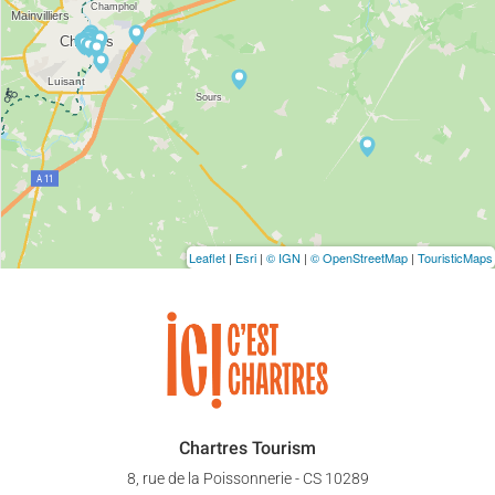
Leaflet
|
Esri
|
© IGN
|
© OpenStreetMap
|
TouristicMaps
Chartres Tourism
8, rue de la Poissonnerie - CS 10289