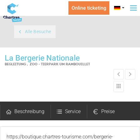
Online ticketing
To
na
Alle Besuche
La Bergerie Nationale
BEGLEITUNG , ZOO - TIERPARK
UM RAMBOUILLET
Beschreibung
Service
Preise
Kommentare
https://boutique.chartres-tourisme.com/bergerie-