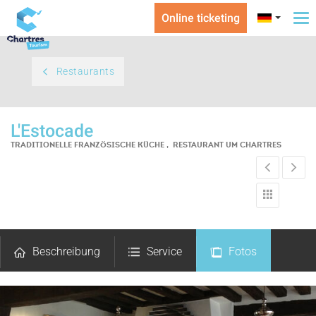
Online ticketing
To
na
Restaurants
L'Estocade
TRADITIONELLE FRANZÖSISCHE KÜCHE , RESTAURANT
UM CHARTRES
Beschreibung
Service
Fotos
Kommentare