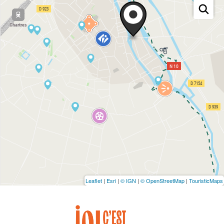
Leaflet
|
Esri
|
© IGN
|
© OpenStreetMap
|
TouristicMaps