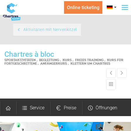
Online ticketing
To
na
Aktivitäten mit Nervenkitzel
Chartres à bloc
SPORTAKTIVITÄTEN , BEGLEITUNG , KURS , FREIES TRAINING , KURS FÜR
FORTGESCHRITTENE , ANFÄNGERKURS , KLETTERN
UM CHARTRES
Service
Preise
Öffnungen
Fotos
Kommentare