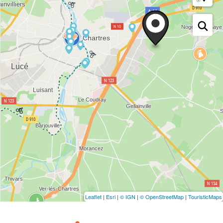
Leaflet
|
Esri
|
© IGN
|
© OpenStreetMap
|
TouristicMaps